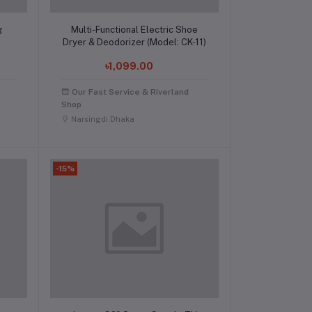
Add to cart
g
Multi-Functional Electric Shoe
Dryer & Deodorizer (Model: CK-11)
৳1,099.00
Our Fast Service & Riverland
Shop
Narsingdi Dhaka
-15%
Add to cart