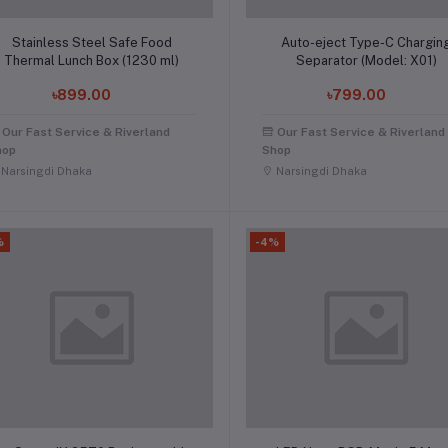
Add to cart
Add to cart
Stainless Steel Safe Food
Auto-eject Type-C Chargin
Thermal Lunch Box (1230 ml)
Separator (Model: X01)
৳899.00
৳799.00
Our Fast Service & Riverland
Our Fast Service & Riverland
hop
Shop
Narsingdi Dhaka
Narsingdi Dhaka
%
-4%
Add to cart
Add to cart