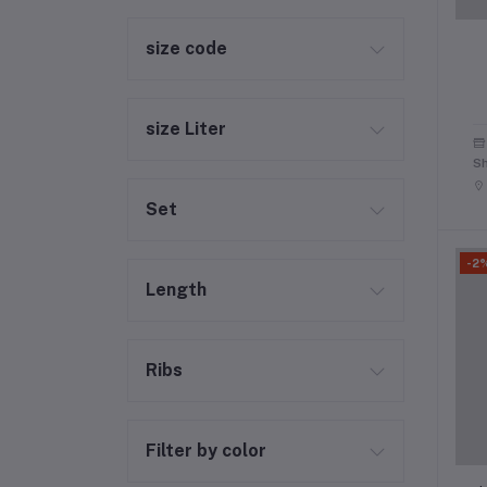
size code
size Liter
S
Set
-2
Length
Ribs
Filter by color