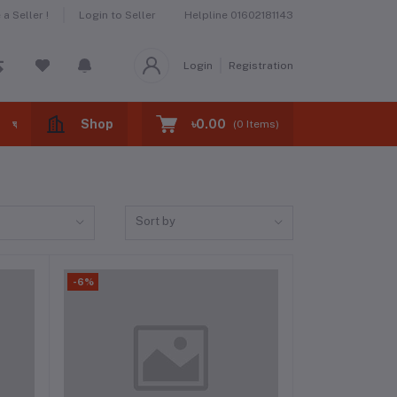
a Seller !
Login to Seller
Helpline
01602181143
Login
Registration
Shop
৳0.00
ঘরের বাজার -home market
ঝটপট খাবার -fast foods
(
0
Items)
Sort by
-6%