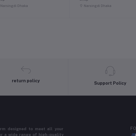
Narsingdi Dhaka
Narsingdi Dhaka
return policy
Support Policy
FO
rm designed to meet all your
r a wide range of high-quality