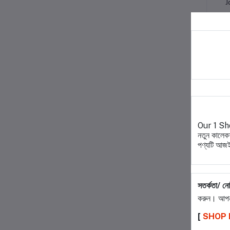
J
S
-2
Our 1 Shop
নতুন কালেকশ
পণ্যটি আজই
সতর্কতা/ ন
করুন। আপন
[
SHOP
S