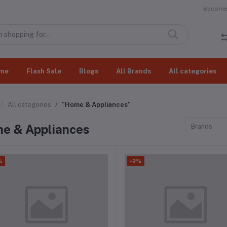
Become 
me
Flash Sale
Blogs
All Brands
All categories
All categories
"Home & Appliances"
e & Appliances
Brands
%
-2%