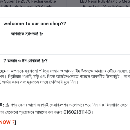
oy Super JY-2570 Rechargeable
​LED Neon RGB-Magic 5 Met
USB Table Fan with RGB Light
Rope Light (App & Remote
Control)
৳2,199.00
৳1,349.00
welcome to our one shop??
Our Fast Service & Riverland
Our Fast Service & Riverland
hop
Shop
আপনাকে স্বাগতম! ✨
Narsingdi Dhaka
Narsingdi Dhaka
%
-2%
? রমজান ও ঈদ মোবারক! ✨?
-এ আপনাকে স্বাগতম! পবিত্র রমজান ও আসন্ন ঈদ উপলক্ষে আমাদের স্টোরে এসেছে 
ন। প্রিমিয়াম পাঞ্জাবি, ঘড়ি এবং গিফট আইটেমগুলোতে পাচ্ছেন আকর্ষণীয় ডিসকাউন্ট। আপন
 অর্ডার করুন এবং দ্রুততম সময়ে ডেলিভারি বুঝে নিন।
োট :
⚠️ পণ্য কেনার আগে অবশ্যই ডেসক্রিপশন ভালোভাবে পড়ে নিন এবং বিস্তারিত জেনে অ
ার যেকোনো প্রয়োজনে আমাদের কল করুন: 01602181143।
Add to cart
Add to cart
​Product Overview: Jamuna Gas
JY Super JY-2571 Profession
 NOW
?️
]
tove JGS-NB01G Dreamy (Brass
Rechargeable Portable Table