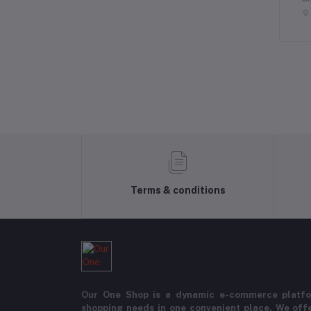
Terms & conditions
Our One Shop is a dynamic e-commerce platfo
shopping needs in one convenient place. We offe