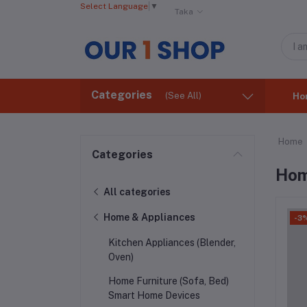
Select Language
▼
Taka
Categories
(See All)
Ho
Home
Categories
Hom
All categories
Home & Appliances
-3
Kitchen Appliances (Blender,
Oven)
Home Furniture (Sofa, Bed) ​
Smart Home Devices