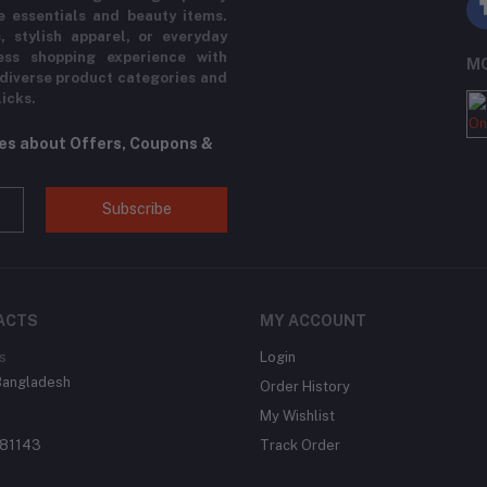
e essentials and beauty items.
, stylish apparel, or everyday
ess shopping experience with
MO
 diverse product categories and
licks.
tes about Offers, Coupons &
Subscribe
ACTS
MY ACCOUNT
s
Login
Bangladesh
Order History
My Wishlist
81143
Track Order