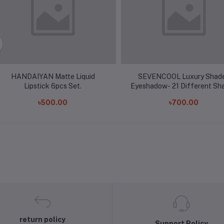
HANDAIYAN Matte Liquid
SEVENCOOL Luxury Shad
Lipstick 6pcs Set.
Eyeshadow- 21 Different Sh
of Colors Eyeshadow Palet
৳500.00
৳700.00
return policy
Support Policy