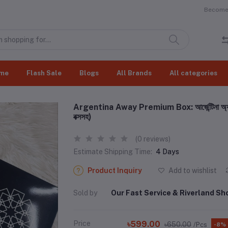
Become 
me
Flash Sale
Blogs
All Brands
All categories
Argentina Away Premium Box: আর্জেন্টিনা অ্যাওয়ে প্রিম
বক্সসহ)
(0 reviews)
Estimate Shipping Time:
4 Days
Product Inquiry
Add to wishlist
Sold by
Our Fast Service & Riverland Sh
Price
৳599.00
৳650.00
/Pcs
-8%