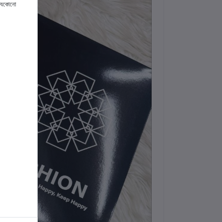
 যেকোনো