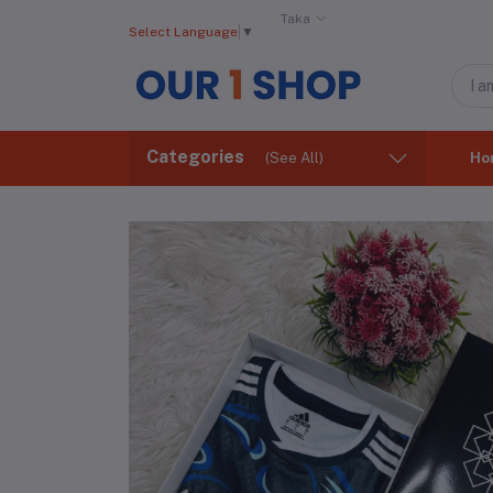
Taka
Select Language
▼
Categories
(See All)
Ho