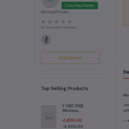
Verified Seller
Narsingdi Dhaka
(0 customer reviews)
Visit Store
De
Top Selling Products
Wor
​খেল
Y-680 RGB
Wireless
জার্
Headphone -
৳1,200.00
​✨ জা
৳1,400.00