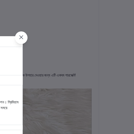
য় কোনো ফুটবল ভক্তকে উপহার দেওয়ার জন্য এটি একদম পারফেক্ট!
শন। প্রিমিয়াম
ম সময়ে