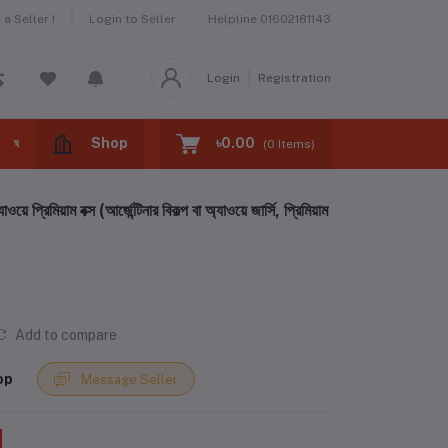
Helpline
01602181143
a Seller !
Login to Seller
Login
Registration
Shop
৳0.00
ঘরের বাজার -home market
ঝটপট খাবার -fast foods
(
0
Items)
িয়াম বক্স (আর্জেন্টিনার বিকল্প বা অ্যাওয়ে জার্সি, প্রিমিয়াম
Add to compare
op
Message Seller