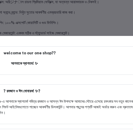
্রিক্স: অরিジナাল চায়না প্রিমিয়াম ফেব্রিক্স, যা অত্যন্ত আরামদায়ক ও টেকসই।
 অ্যান্ড ব্র্যান্ড: নিখুঁত সুতোর আকর্ষণীয় এমব্রয়ডারি কাজ করা।
িশিং: ১০০% এক্সপোর্ট কোয়ালিটি ও গুড ফিনিশিং।
জ মেজারমেন্ট: একদম সঠিক ও স্ট্যান্ডার্ড সাইজ মেজারমেন্ট।
পলব্ধ সাইজসমূহ:
welcome to our one shop??
 L, XL, XXL
আপনাকে স্বাগতম! ✨
কর্ষণীয় গিফট বক্স:
িটি জার্সি চমৎকার প্রিমিয়াম "FASHION" লাক্সারি বক্সে প্যাক করে দেওয়া হবে। নিজে পরার জন্য কিংবা প্রি
le bzr -093/
? রমজান ও ঈদ মোবারক! ✨?
 আপনাকে স্বাগতম! পবিত্র রমজান ও আসন্ন ঈদ উপলক্ষে আমাদের স্টোরে এসেছে চমৎকার সব নতুন কালেক
 এবং গিফট আইটেমগুলোতে পাচ্ছেন আকর্ষণীয় ডিসকাউন্ট। আপনার পছন্দের পণ্যটি আজই অর্ডার করুন এবং দ্রুতত
 নিন।