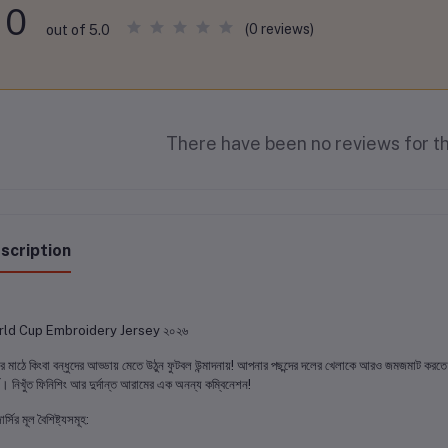
0
(0 reviews)
out of 5.0
There have been no reviews for th
scription
ld Cup Embroidery Jersey ২০২৬
ার মাঠে কিংবা বন্ধুদের আড্ডায় মেতে উঠুন ফুটবল উন্মাদনায়! আপনার পছন্দের দলের খেলাকে আরও জমজমাট করত
সি। নিখুঁত ফিনিশিং আর দুর্দান্ত আরামের এক অনন্য কম্বিনেশন!
র্সির মূল বৈশিষ্ট্যসমূহ: