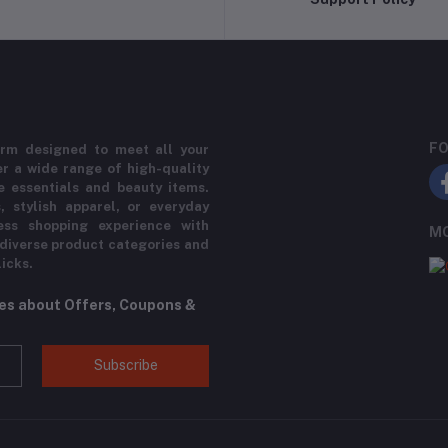
FO
rm designed to meet all your
r a wide range of high-quality
e essentials and beauty items.
, stylish apparel, or everyday
ess shopping experience with
MO
 diverse product categories and
licks.
tes about Offers, Coupons &
Subscribe