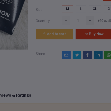
M
L
XL
X
Size
(
40
avail
Quantity
Add to cart
Buy Now
Share
views & Ratings