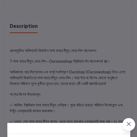
Description
এক্সক্লুসিভ পাকিস্তানি ডিজাইন সাদা বাহার টিস্যু ফোর-পিস কালেকশন
​? সাদা বাহার টিস্যু ফোর-পিস – Ouroneshop প্রিমিয়াম ঈদ কালেকশন! ❄️✨
​আভিজাত্য আর স্নিগ্ধতার এক অপূর্ব সংমিশ্রণে Ourshop (Ouroneshop) নিয়ে এলো
পাকিস্তানি ডিজাইনের সাদা বাহার টিস্যু ফোর-পিস। যারা ঈদে বা বিশেষ কোনো অনুষ্ঠানে
নিজেকে গর্জিয়াস লুকে ফুটিয়ে তুলতে চান, তাদের জন্য এটি একটি লাক্সারি চয়েস!
​পণ্যের বিশেষ ফিচারসমূহ:
​✅ কামিজ: প্রিমিয়াম সাদা বাহার টিস্যু ফেব্রিক। পুরো বডিতে রয়েছে গর্জিয়াস সিকোয়েন্স এবং
নিখুঁত এমব্রয়ডারি কাজের কারুকাজ।
​✅ ওড়না: সেম সাদা বাহার টিস্যু কাপড়, ওড়না জুড়ে চমৎকার এমব্রয়ডারি কাজ করা। (৫ হাত
বিশাল ওড়না)।