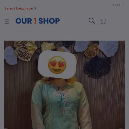
Taka
Select Language
▼