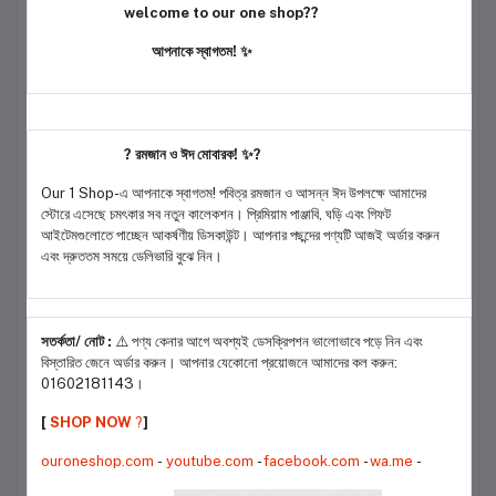
​✅ সালোয়ার: আরামদায়ক টপেটো সিল্ক (Topeto Silk) ফেব্রিক, যার নিচে স্টাইলিশ লেস
welcome to our one shop??
লাগানো আছে। (লং ৩৯ ইঞ্চি)।
আপনাকে স্বাগতম! ✨
​✅ ইনার: ড্রেসটির সাথে ম্যাচিং ইনার (আস্তর) কাপড় অন্তর্ভুক্ত (ফোর-পিস)।
​✅ ডিজাইন: আধুনিক পাকিস্তানি প্যাটার্ন এবং হাই-কোয়ালিটি ফিনিশিং।
​সাইজ চার্ট (Available Sizes):
? রমজান ও ঈদ মোবারক! ✨?
​আপনার সঠিক মাপ অনুযায়ী বেছে নিন:
Our 1 Shop-এ আপনাকে স্বাগতম! পবিত্র রমজান ও আসন্ন ঈদ উপলক্ষে আমাদের
স্টোরে এসেছে চমৎকার সব নতুন কালেকশন। প্রিমিয়াম পাঞ্জাবি, ঘড়ি এবং গিফট
​? L: ৩৬-৩৮ (বডি)
আইটেমগুলোতে পাচ্ছেন আকর্ষণীয় ডিসকাউন্ট। আপনার পছন্দের পণ্যটি আজই অর্ডার করুন
এবং দ্রুততম সময়ে ডেলিভারি বুঝে নিন।
​? XL: ৪০-৪২ (বডি)
​? XXL:৪৪-৪৬ (বডি)
© musafir,s wmn shp- 0951/
সতর্কতা/ নোট :
⚠️ পণ্য কেনার আগে অবশ্যই ডেসক্রিপশন ভালোভাবে পড়ে নিন এবং
বিস্তারিত জেনে অর্ডার করুন। আপনার যেকোনো প্রয়োজনে আমাদের কল করুন:
WhatsApp যোগাযোগ করুন
01602181143।
[
SHOP NOW
?️
]
ouroneshop.com
-
youtube.com
-
facebook.com
-
wa.me
-