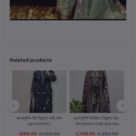
Related products
এক্সক্লুসিভ হিট প্রিন্টেড সফট কটন
এক্সক্লুসিভ ডিজিটাল প্রিন্টেড থ্রি-
প্রি
a
ড্রেস কালেকশন।
পিস কালেকশন (আরি সুতার কাজ
কা
করা)।
00
৳999.00
৳1,050.00
৳1,199.00
৳1,250.00
৳