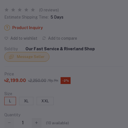
(0 reviews)
Estimate Shipping Time:
5 Days
Product Inquiry
Add to wishlist
Add to compare
Sold by
Our Fast Service & Riverland Shop
Message Seller
Price
৳2,199.00
৳2,250.00
/থ্রি-পিস
-2%
Size
L
XL
XXL
Quantity
(
10
available)