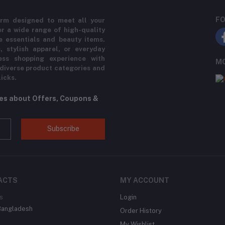
FO
rm designed to meet all your
r a wide range of high-quality
e essentials and beauty items.
, stylish apparel, or everyday
ess shopping experience with
MO
 diverse product categories and
licks.
tes about Offers, Coupons &
Subscribe
ACTS
MY ACCOUNT
s
Login
Bangladesh
Order History
My Wishlist