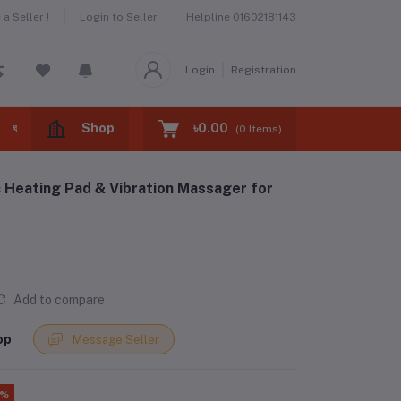
Helpline
01602181143
a Seller !
Login to Seller
Login
Registration
Shop
৳0.00
ঘরের বাজার -home market
ঝটপট খাবার -fast foods
(
0
Items)
ctric Heating Pad & Vibration Massager for
Add to compare
op
Message Seller
4%