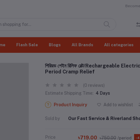
Become 
me
Flash Sale
Blogs
All Brands
All categories
পিরিয়ড পেইন রিলিফ বেল্ট/Rechargeable Ele
Period Cramp Relief
(0 reviews)
Estimate Shipping Time:
4 Days
Product Inquiry
Add to wishlist
Sold by
Our Fast Service & Riverland Sh
Price
৳719.00
৳750.00
/period
-