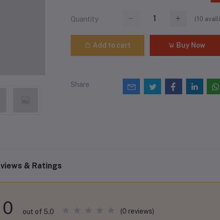
(
10
avail
Quantity
Add to cart
Buy Now
Share
views & Ratings
0
(0 reviews)
out of 5.0