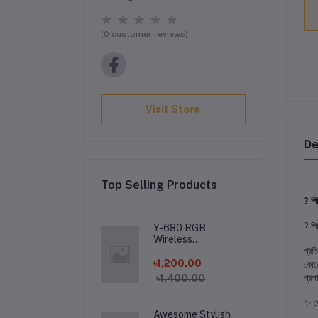
(0 customer reviews)
Visit Store
De
Top Selling Products
​? প
​? প
Y-680 RGB
Wireless
Headphone -
​প্র
৳1,200.00
কোনো
প্রশ
৳1,400.00
​✨ ক
Awesome Stylish