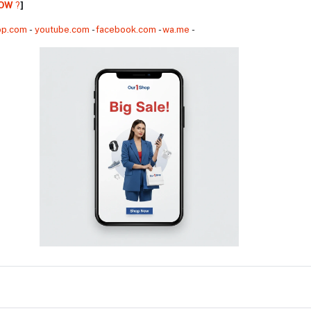
NOW
?️
]
ার মা, বোন, স্ত্রী বা প্রিয় বান্ধবীর সুস্থতায় এটি হতে পারে সবচেয়ে সেরা এবং যত্নশীল একটি উপহার।
op.com
-
youtube.com
-
facebook.com
-
wa.me
-
le gls bzr-025/