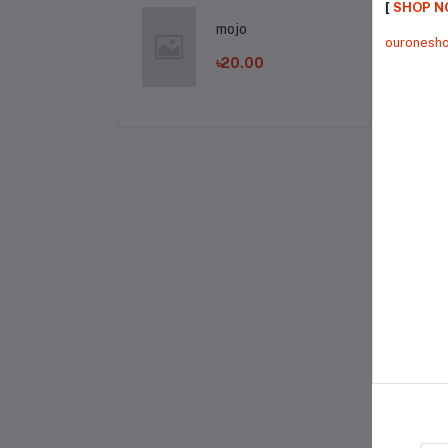
[
SHOP 
​আপন
mojo
ouronesh
sty
৳20.00