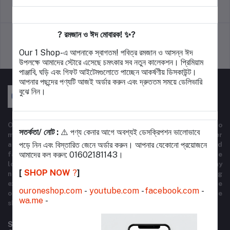
return policy
Terms & conditions
? রমজান ও ঈদ মোবারক! ✨?
Our 1 Shop-এ আপনাকে স্বাগতম! পবিত্র রমজান ও আসন্ন ঈদ
Support Policy
privacy policy
উপলক্ষে আমাদের স্টোরে এসেছে চমৎকার সব নতুন কালেকশন। প্রিমিয়াম
পাঞ্জাবি, ঘড়ি এবং গিফট আইটেমগুলোতে পাচ্ছেন আকর্ষণীয় ডিসকাউন্ট।
আপনার পছন্দের পণ্যটি আজই অর্ডার করুন এবং দ্রুততম সময়ে ডেলিভারি
বুঝে নিন।
Our One Shop is a dynamic e-commerce platform designed to
সতর্কতা/ নোট :
⚠️ পণ্য কেনার আগে অবশ্যই ডেসক্রিপশন ভালোভাবে
meet all your shopping needs in one convenient place. We offer
পড়ে নিন এবং বিস্তারিত জেনে অর্ডার করুন। আপনার যেকোনো প্রয়োজনে
a wide range of high-quality products, from electronics and
আমাদের কল করুন: 01602181143।
fashion to home essentials and beauty items. Whether you're
looking for the latest gadgets, stylish apparel, or everyday
[
SHOP NOW
?️
]
necessities, Our One Shop provides a seamless shopping
experience with competitive prices and fast delivery. Explore
ouroneshop.com
-
youtube.com
-
facebook.com
-
our diverse product categories and enjoy the ease of online
wa.me
-
shopping with just a few clicks.
Subscribe to our newsletter for regular updates about