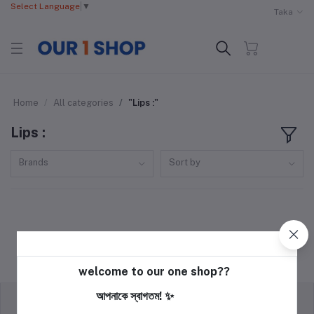
Select Language
▼
Taka
Home
All categories
"Lips :"
Lips :
Brands
Sort by
welcome to our one shop??
আপনাকে স্বাগতম! ✨