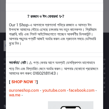
return policy
Terms & conditions
? রমজান ও ঈদ মোবারক! ✨?
Our 1 Shop-এ আপনাকে স্বাগতম! পবিত্র রমজান ও আসন্ন ঈদ
Support Policy
privacy policy
উপলক্ষে আমাদের স্টোরে এসেছে চমৎকার সব নতুন কালেকশন। প্রিমিয়াম
পাঞ্জাবি, ঘড়ি এবং গিফট আইটেমগুলোতে পাচ্ছেন আকর্ষণীয় ডিসকাউন্ট।
আপনার পছন্দের পণ্যটি আজই অর্ডার করুন এবং দ্রুততম সময়ে ডেলিভারি
বুঝে নিন।
Our One Shop is a dynamic e-commerce platform designed to
সতর্কতা/ নোট :
⚠️ পণ্য কেনার আগে অবশ্যই ডেসক্রিপশন ভালোভাবে
meet all your shopping needs in one convenient place. We offer
পড়ে নিন এবং বিস্তারিত জেনে অর্ডার করুন। আপনার যেকোনো প্রয়োজনে
a wide range of high-quality products, from electronics and
আমাদের কল করুন: 01602181143।
fashion to home essentials and beauty items. Whether you're
looking for the latest gadgets, stylish apparel, or everyday
[
SHOP NOW
?️
]
necessities, Our One Shop provides a seamless shopping
experience with competitive prices and fast delivery. Explore
ouroneshop.com
-
youtube.com
-
facebook.com
-
our diverse product categories and enjoy the ease of online
wa.me
-
shopping with just a few clicks.
Subscribe to our newsletter for regular updates about