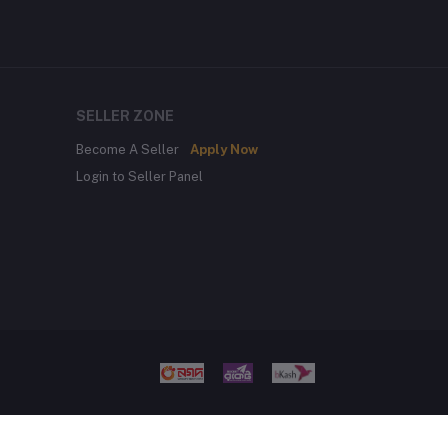
SELLER ZONE
Become A Seller
Apply Now
Login to Seller Panel