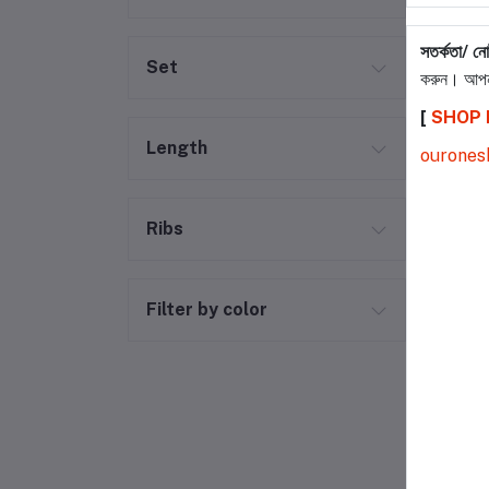
সতর্কতা/ ন
Set
করুন। আপন
[
SHOP
Length
ourones
Ribs
Filter by color