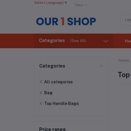
Select Language
▼
Taka
Categories
(See All)
Ho
Home
Categories
Top
All categories
Bag
Top Handle Bags
Price range