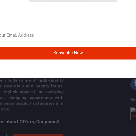
return policy
Support Policy
Subscribe Now
FO
rm designed to meet all your
r a wide range of high-quality
e essentials and beauty items.
, stylish apparel, or everyday
ess shopping experience with
MO
 diverse product categories and
licks.
tes about Offers, Coupons &