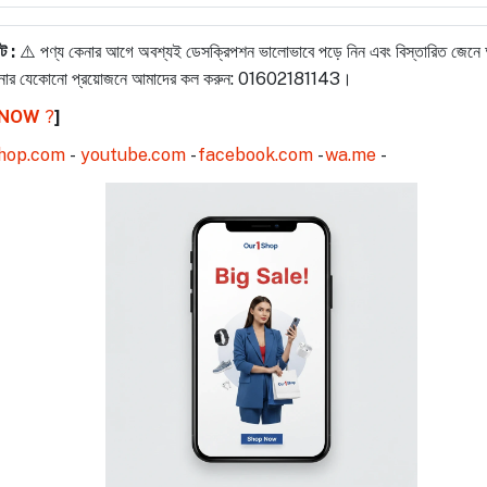
োট :
⚠️ পণ্য কেনার আগে অবশ্যই ডেসক্রিপশন ভালোভাবে পড়ে নিন এবং বিস্তারিত জেনে অ
ার যেকোনো প্রয়োজনে আমাদের কল করুন: 01602181143।
 NOW
?️
]
hop.com
-
youtube.com
-
facebook.com
-
wa.me
-