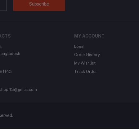
Subscribe
ACTS
MY ACCOUNT
s
Login
Bangladesh
Order History
My Wishlist
81143
Track Order
shop43@gmail.com
served.