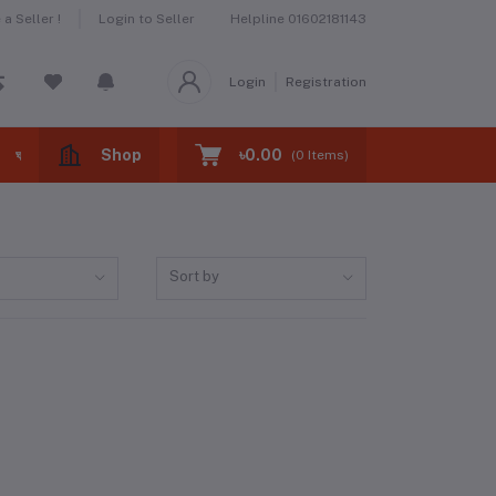
a Seller !
Login to Seller
Helpline
01602181143
Login
Registration
Shop
৳0.00
ঘরের বাজার -home market
ঝটপট খাবার -fast foods
(
0
Items)
Sort by