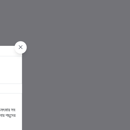
চমৎকার সব
ার পছন্দের