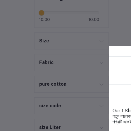
10.00
10.00
Size
Fabric
pure cotton
size code
Our 1 Shop
নতুন কালেকশ
পণ্যটি আজই
size Liter