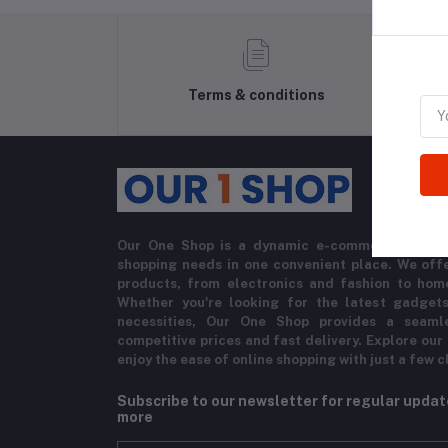
Terms & conditions
Our One Shop is a dynamic e-commerce platfo
shopping needs in one convenient place. We offe
products, from electronics and fashion to hom
Whether you're looking for the latest gadgets
necessities, Our One Shop provides a seaml
competitive prices and fast delivery. Explore our
enjoy the ease of online shopping with just a few c
Subscribe to our newsletter for regular upda
more