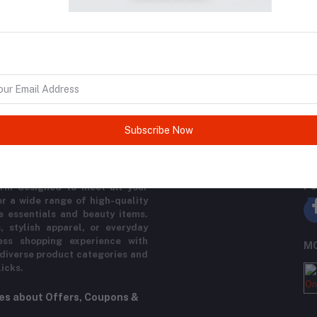
return policy
Support Policy
Subscribe Now
FO
rm designed to meet all your
r a wide range of high-quality
e essentials and beauty items.
, stylish apparel, or everyday
ess shopping experience with
MO
 diverse product categories and
licks.
tes about Offers, Coupons &