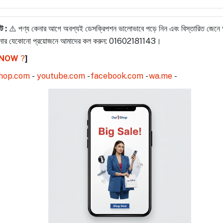
োট :
⚠️ পণ্য কেনার আগে অবশ্যই ডেসক্রিপশন ভালোভাবে পড়ে নিন এবং বিস্তারিত জেনে অ
ার যেকোনো প্রয়োজনে আমাদের কল করুন: 01602181143।
 NOW
?️
]
hop.com
-
youtube.com
-
facebook.com
-
wa.me
-