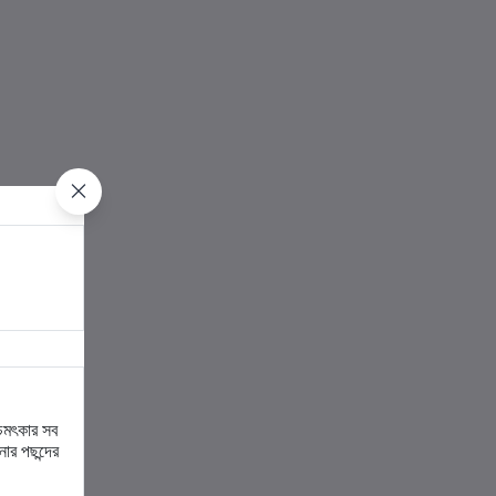
চমৎকার সব
ার পছন্দের