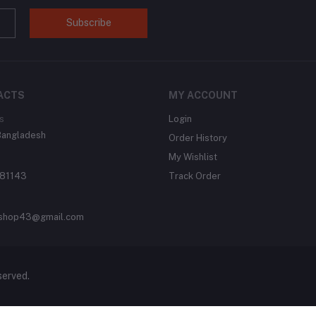
Subscribe
ACTS
MY ACCOUNT
s
Login
Bangladesh
Order History
My Wishlist
81143
Track Order
shop43@gmail.com
served.