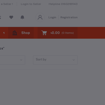
a Seller !
Login to Seller
Helpline
01602181143
Login
Registration
Shop
৳0.00
ঘরের বাজার -home market
ঝটপট খাবার -fast foods
(
0
Items)
cs"
Sort by