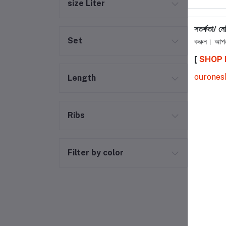
size Liter
সতর্কতা/ ন
Set
করুন। আপন
[
SHOP
ourones
Length
Ribs
Filter by color