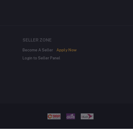
SELLER ZONE
Become A Seller
Apply Now
Login to Seller Panel