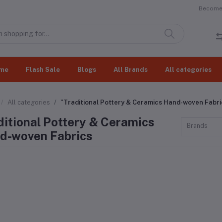
Become 
me
Flash Sale
Blogs
All Brands
All categories
All categories
"Traditional Pottery & Ceramics ​Hand-woven Fabri
itional Pottery & Ceramics ​
Brands
d-woven Fabrics