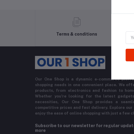
Terms & conditions
Our One Shop is a dynamic e-commerce platfo
shopping needs in one convenient place. We offe
products, from electronics and fashion to hom
Whether you're looking for the latest gadgets
necessities, Our One Shop provides a seaml
competitive prices and fast delivery. Explore our
enjoy the ease of online shopping with just a few c
Subscribe to our newsletter for regular upda
more