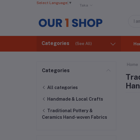
Select Language
▼
Taka
Categories
(See All)
Ho
Home
Categories
Trad
Han
All categories
Handmade & Local Crafts
Traditional Pottery &
Ceramics ​Hand-woven Fabrics