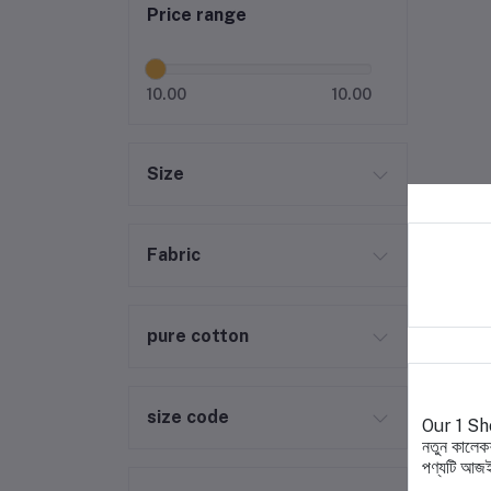
Price range
10.00
10.00
Size
Fabric
pure cotton
size code
Our 1 Shop
নতুন কালেকশ
পণ্যটি আজই