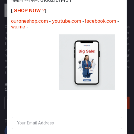
আমাদের কল করুন: 01602181143।
[
SHOP NOW
?️
]
ouroneshop.com
-
youtube.com
-
facebook.com
-
wa.me
-
Our One Shop is a dynamic e-commerce platform designed to
meet all your shopping needs in one convenient place. We offer
a wide range of high-quality products, from electronics and
fashion to home essentials and beauty items. Whether you're
looking for the latest gadgets, stylish apparel, or everyday
necessities, Our One Shop provides a seamless shopping
experience with competitive prices and fast delivery. Explore
our diverse product categories and enjoy the ease of online
shopping with just a few clicks.
Subscribe to our newsletter for regular updates about
Offers, Coupons & more
Subscribe
FOLLOW US