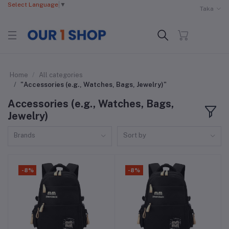
Select Language
▼
Taka
Home
All categories
"Accessories (e.g., Watches, Bags, Jewelry)"
Accessories (e.g., Watches, Bags,
Jewelry)
Brands
Sort by
-8%
-8%