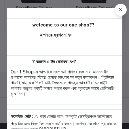
Schoolbags, College'
Schoolbags, College'
Add to cart
Add to cart
Cute Large-Capacity
Cute Large-Capacity
Backpacks, Simple Casual
Backpacks, Simple Casual
৳1,100.00
৳1,100.00
Backpacks(Black)
Backpacks(Black)
welcome to our one shop??
আপনাকে স্বাগতম! ✨
? রমজান ও ঈদ মোবারক! ✨?
Our 1 Shop-এ আপনাকে স্বাগতম! পবিত্র রমজান ও আসন্ন ঈদ
উপলক্ষে আমাদের স্টোরে এসেছে চমৎকার সব নতুন কালেকশন। প্রিমিয়াম
পাঞ্জাবি, ঘড়ি এবং গিফট আইটেমগুলোতে পাচ্ছেন আকর্ষণীয় ডিসকাউন্ট।
আপনার পছন্দের পণ্যটি আজই অর্ডার করুন এবং দ্রুততম সময়ে ডেলিভারি
return policy
Terms & conditions
বুঝে নিন।
সতর্কতা/ নোট :
⚠️ পণ্য কেনার আগে অবশ্যই ডেসক্রিপশন ভালোভাবে
Support Policy
privacy policy
পড়ে নিন এবং বিস্তারিত জেনে অর্ডার করুন। আপনার যেকোনো প্রয়োজনে